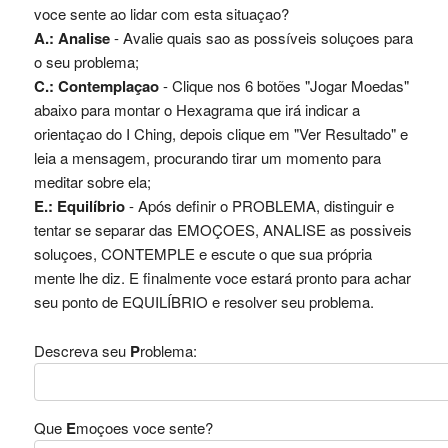
voce sente ao lidar com esta situaçao?
A.: Analise
- Avalie quais sao as possíveis soluçoes para
o seu problema;
C.: Contemplaçao
- Clique nos 6 botões "Jogar Moedas"
abaixo para montar o Hexagrama que irá indicar a
orientaçao do I Ching, depois clique em "Ver Resultado" e
leia a mensagem, procurando tirar um momento para
meditar sobre ela;
E.: Equilíbrio
- Após definir o PROBLEMA, distinguir e
tentar se separar das EMOÇOES, ANALISE as possiveis
soluçoes, CONTEMPLE e escute o que sua própria
mente lhe diz. E finalmente voce estará pronto para achar
seu ponto de EQUILÍBRIO e resolver seu problema.
Descreva seu
P
roblema:
Que
E
moçoes voce sente?